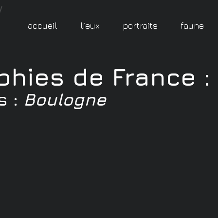
accueil
lieux
portraits
faune
phies de France
:
s :
Boulogne