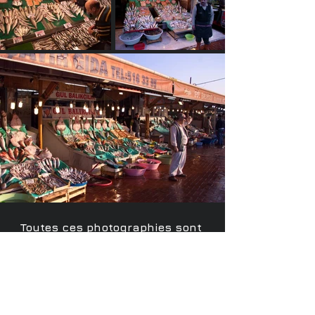
Toutes ces photographies sont
disponibles en HD
jldelbende@yahoo.fr
© 2026 by The Globe-Trotters SA Ltd.
& Jean-Louis Delbende